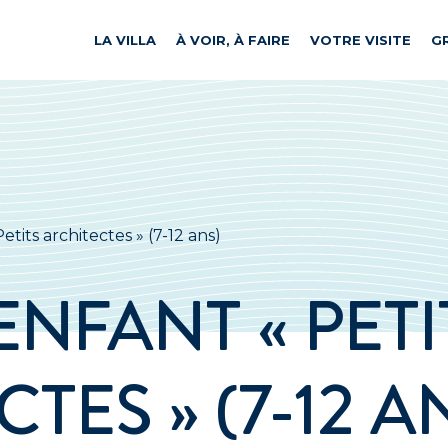
LA VILLA
À VOIR, À FAIRE
VOTRE VISITE
G
its architectes » (7-12 ans)
ENFANT « PETI
TES » (7-12 A