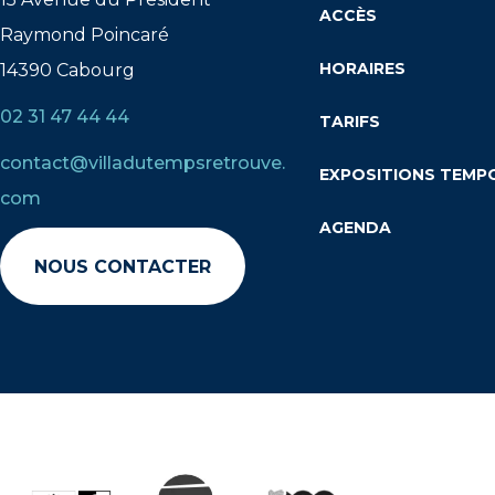
ACCÈS
Raymond Poincaré
HORAIRES
14390 Cabourg
02 31 47 44 44
TARIFS
contact@villadutempsretrouve.
EXPOSITIONS TEMP
com
AGENDA
NOUS CONTACTER