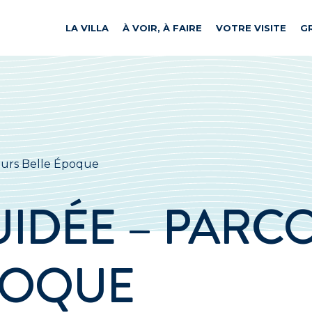
LA VILLA
À VOIR, À FAIRE
VOTRE VISITE
G
cours Belle Époque
GUIDÉE – PARC
POQUE