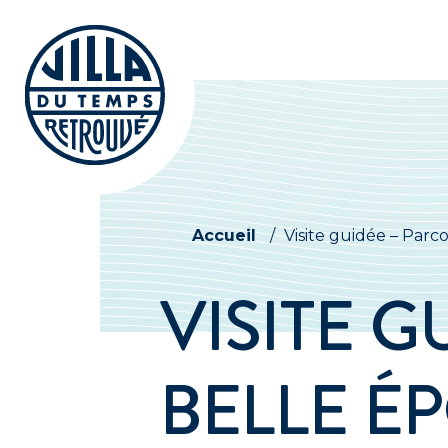
Accueil
/
Visite guidée – Par
VISITE 
BELLE É