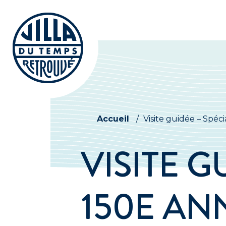
Accueil
/
Visite guidée – Spéc
VISITE G
150E AN