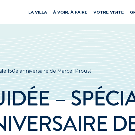
LA VILLA
À VOIR, À FAIRE
VOTRE VISITE
G
iale 150e anniversaire de Marcel Proust
UIDÉE – SPÉCI
NIVERSAIRE D