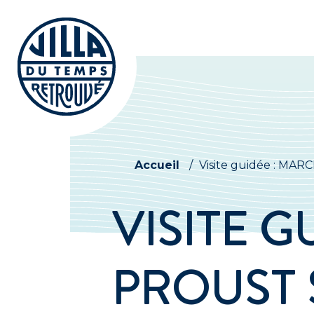
Accueil
/
Visite guidée : MA
VISITE G
PROUST 