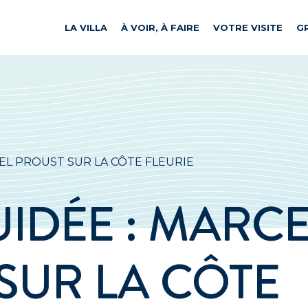
LA VILLA
À VOIR, À FAIRE
VOTRE VISITE
G
RCEL PROUST SUR LA CÔTE FLEURIE
UIDÉE : MARC
SUR LA CÔTE