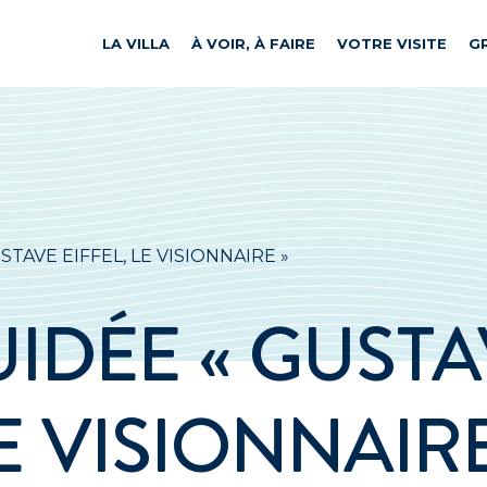
LA VILLA
À VOIR, À FAIRE
VOTRE VISITE
G
STAVE EIFFEL, LE VISIONNAIRE »
UIDÉE « GUST
LE VISIONNAIRE