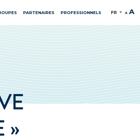
A
FR
ROUPES
PARTENAIRES
PROFESSIONNELS
A
AVE
 »