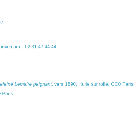
ée
rouve.com – 02 31 47 44 44
deleine Lemaire peignant
, vers 1890, Huile sur toile, CC0 Pari
 Paris