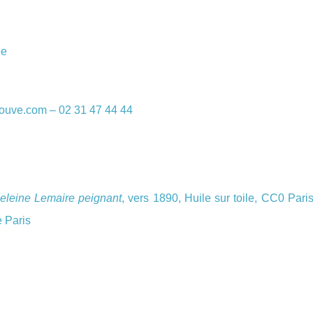
ée
rouve.com – 02 31 47 44 44
deleine Lemaire peignant
, vers 1890, Huile sur toile, CC0 Pari
 Paris