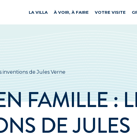
LA VILLA
À VOIR, À FAIRE
VOTRE VISITE
G
les inventions de Jules Verne
EN FAMILLE : L
ONS DE JULES