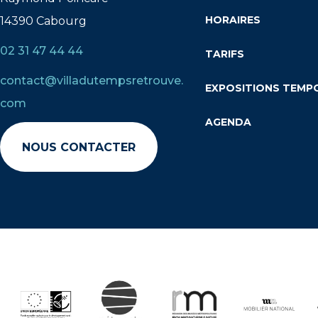
HORAIRES
14390 Cabourg
02 31 47 44 44
TARIFS
contact@villadutempsretrouve.
EXPOSITIONS TEMP
com
AGENDA
NOUS CONTACTER