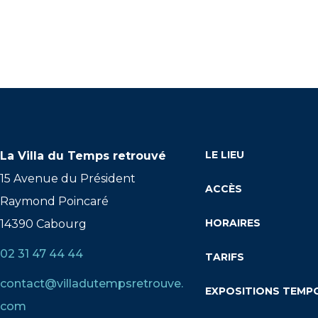
LE LIEU
La Villa du Temps retrouvé
15 Avenue du Président
ACCÈS
Raymond Poincaré
HORAIRES
14390 Cabourg
02 31 47 44 44
TARIFS
contact@villadutempsretrouve.
EXPOSITIONS TEMP
com