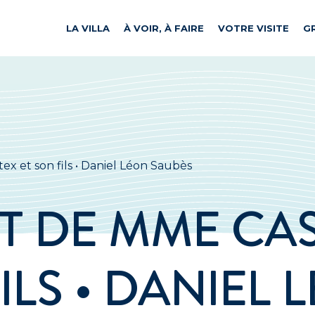
LA VILLA
À VOIR, À FAIRE
VOTRE VISITE
G
ex et son fils • Daniel Léon Saubès
T DE MME CA
ILS • DANIEL 