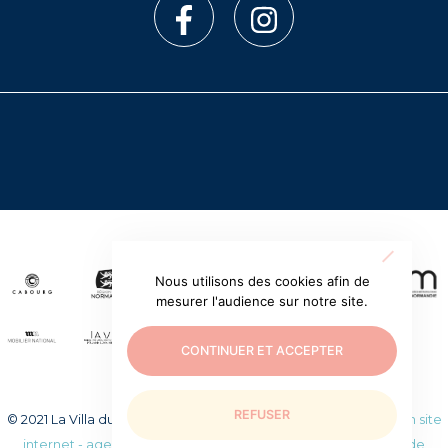
Nous utilisons des cookies afin de
mesurer l'audience sur notre site.
CONTINUER ET ACCEPTER
REFUSER
© 2021 La Villa du temps retrouvé. Tous droits réservés.
Création site
internet - agence web WEEZY
|
Mentions légales
|
Politique de