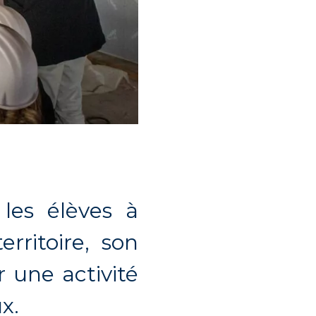
 les élèves à
rritoire, son
r une activité
x.