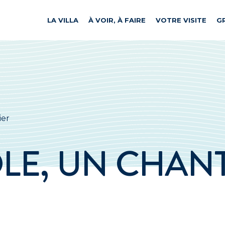
LA VILLA
À VOIR, À FAIRE
VOTRE VISITE
G
ier
LE, UN CHANT