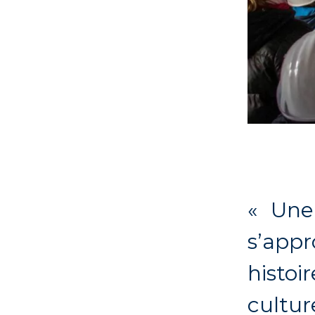
« Une
s’appr
histoi
cultur