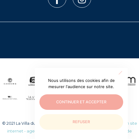
Nous utilisons des cookies afin de
mesurer l'audience sur notre site.
CONTINUER ET ACCEPTER
REFUSER
© 2021 La Villa du temps retrouvé. Tous droits réservés.
Création site
internet - agence web WEEZY
|
Mentions légales
|
Politique de
confidentialité