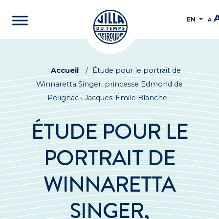
EN
A
Accueil
/
Étude pour le portrait de
Winnaretta Singer, princesse Edmond de
Polignac • Jacques-Émile Blanche
ÉTUDE POUR LE
PORTRAIT DE
WINNARETTA
SINGER,